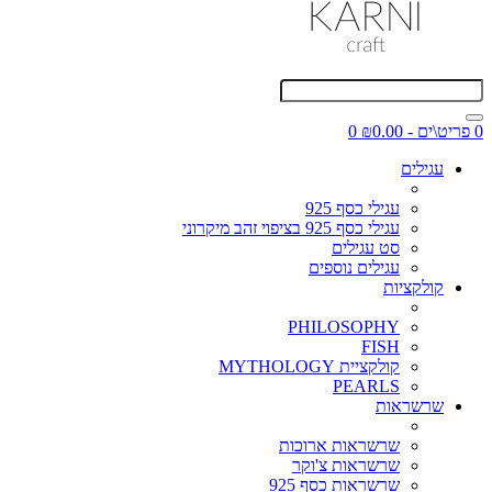
0 פריט\ים - ₪0.00
0
עגילים
עגילי כסף 925
עגילי כסף 925 בציפוי זהב מיקרוני
סט עגילים
עגילים נוספים
קולקציות
PHILOSOPHY
FISH
קולקציית MYTHOLOGY
PEARLS
שרשראות
שרשראות ארוכות
שרשראות צ'וקר
שרשראות כסף 925