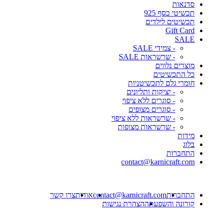
סדנאות
תכשיטי כסף 925
תכשיטים לילדים
Gift Card
SALE
- צמידי SALE
- שרשראות SALE
מוצרים נלווים
כל התכשיטים
חומרי גלם לתכשיטניות
- יציקות ותליונים
- סוגרים ללא ציפוי
- סוגרים מצופים
- שרשראות ללא ציפוי
- שרשראות מצופות
מידות
בלוג
התחברות
contact@karnicraft.com
התחברות
contact@karnicraft.com
אודות
צרו קשר
קורונה והשפעתה
הצהרת נגישות