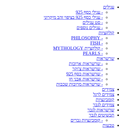
עגילים
- עגילי כסף 925
- עגילי כסף 925 בציפוי זהב מיקרוני
- סט עגילים
- עגילים נוספים
קולקציות
- PHILOSOPHY
- FISH
- קולקציית MYTHOLOGY
- PEARLS
שרשראות
- שרשראות ארוכות
- שרשראות צ'וקר
- שרשראות כסף 925
- שרשראות אבני חן
- שרשראות מרובות שכבות
צמידים
צמידים לרגל
קומבינציות
צמידים לגבר
שרשראות לגבר
תכשיטים לגבר
- קומבינציות גברים
טבעות