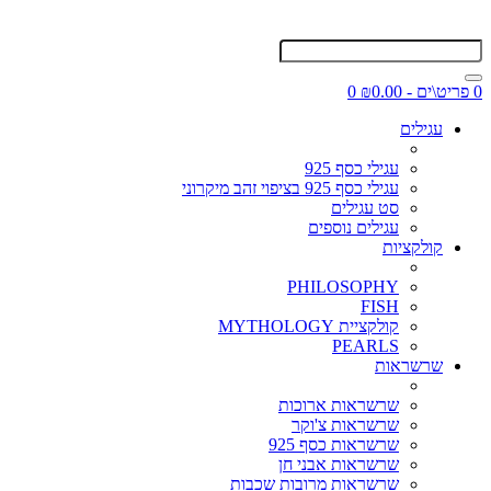
0 פריט\ים - ₪0.00
0
עגילים
עגילי כסף 925
עגילי כסף 925 בציפוי זהב מיקרוני
סט עגילים
עגילים נוספים
קולקציות
PHILOSOPHY
FISH
קולקציית MYTHOLOGY
PEARLS
שרשראות
שרשראות ארוכות
שרשראות צ'וקר
שרשראות כסף 925
שרשראות אבני חן
שרשראות מרובות שכבות