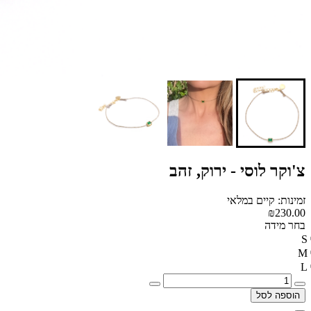
צ'וקר לוסי - ירוק, זהב
זמינות: קיים במלאי
₪230.00
בחר מידה
S
M
L
הוספה לסל