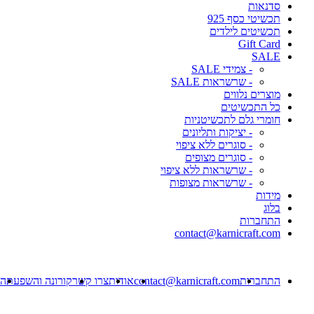
סדנאות
תכשיטי כסף 925
תכשיטים לילדים
Gift Card
SALE
- צמידי SALE
- שרשראות SALE
מוצרים נלווים
כל התכשיטים
חומרי גלם לתכשיטניות
- יציקות ותליונים
- סוגרים ללא ציפוי
- סוגרים מצופים
- שרשראות ללא ציפוי
- שרשראות מצופות
מידות
בלוג
התחברות
contact@karnicraft.com
התחברות
contact@karnicraft.com
אודות
צרו קשר
קורונה והשפעתה