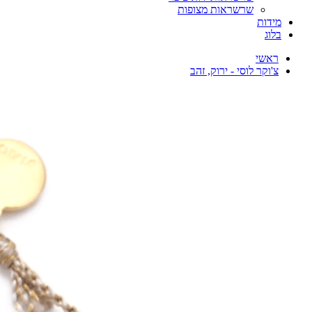
שרשראות מצופות
מידות
בלוג
ראשי
צ'וקר לוסי - ירוק, זהב