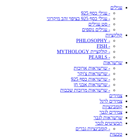
עגילים
- עגילי כסף 925
- עגילי כסף 925 בציפוי זהב מיקרוני
- סט עגילים
- עגילים נוספים
קולקציות
- PHILOSOPHY
- FISH
- קולקציית MYTHOLOGY
- PEARLS
שרשראות
- שרשראות ארוכות
- שרשראות צ'וקר
- שרשראות כסף 925
- שרשראות אבני חן
- שרשראות מרובות שכבות
צמידים
צמידים לרגל
קומבינציות
צמידים לגבר
שרשראות לגבר
תכשיטים לגבר
- קומבינציות גברים
טבעות