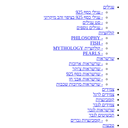
עגילים
- עגילי כסף 925
- עגילי כסף 925 בציפוי זהב מיקרוני
- סט עגילים
- עגילים נוספים
קולקציות
- PHILOSOPHY
- FISH
- קולקציית MYTHOLOGY
- PEARLS
שרשראות
- שרשראות ארוכות
- שרשראות צ'וקר
- שרשראות כסף 925
- שרשראות אבני חן
- שרשראות מרובות שכבות
צמידים
צמידים לרגל
קומבינציות
צמידים לגבר
שרשראות לגבר
תכשיטים לגבר
- קומבינציות גברים
טבעות