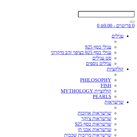
0 פריט\ים - ₪0.00
0
עגילים
עגילי כסף 925
עגילי כסף 925 בציפוי זהב מיקרוני
סט עגילים
עגילים נוספים
קולקציות
PHILOSOPHY
FISH
קולקציית MYTHOLOGY
PEARLS
שרשראות
שרשראות ארוכות
שרשראות צ'וקר
שרשראות כסף 925
שרשראות אבני חן
שרשראות מרובות שכבות