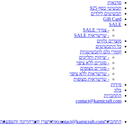
סדנאות
תכשיטי כסף 925
תכשיטים לילדים
Gift Card
SALE
- צמידי SALE
- שרשראות SALE
מוצרים נלווים
כל התכשיטים
חומרי גלם לתכשיטניות
- יציקות ותליונים
- סוגרים ללא ציפוי
- סוגרים מצופים
- שרשראות ללא ציפוי
- שרשראות מצופות
מידות
בלוג
התחברות
contact@karnicraft.com
התחברות
contact@karnicraft.com
אודות
צרו קשר
קורונה והשפעתה