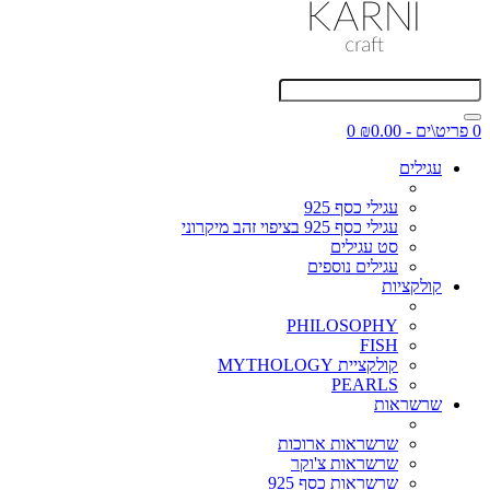
0 פריט\ים - ₪0.00
0
עגילים
עגילי כסף 925
עגילי כסף 925 בציפוי זהב מיקרוני
סט עגילים
עגילים נוספים
קולקציות
PHILOSOPHY
FISH
קולקציית MYTHOLOGY
PEARLS
שרשראות
שרשראות ארוכות
שרשראות צ'וקר
שרשראות כסף 925