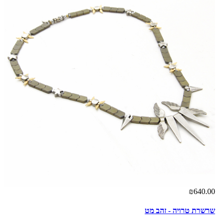
00
₪640.00
שרשרת טרויה - זהב מט
צמ