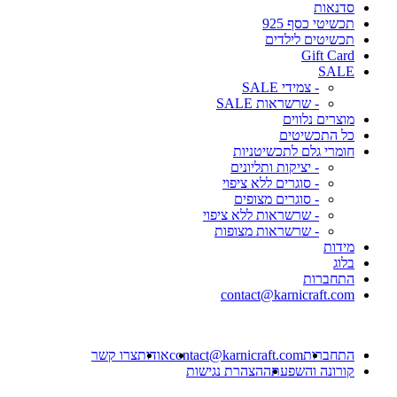
סדנאות
תכשיטי כסף 925
תכשיטים לילדים
Gift Card
SALE
- צמידי SALE
- שרשראות SALE
מוצרים נלווים
כל התכשיטים
חומרי גלם לתכשיטניות
- יציקות ותליונים
- סוגרים ללא ציפוי
- סוגרים מצופים
- שרשראות ללא ציפוי
- שרשראות מצופות
מידות
בלוג
התחברות
contact@karnicraft.com
התחברות
contact@karnicraft.com
אודות
צרו קשר
קורונה והשפעתה
הצהרת נגישות