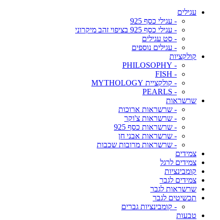
עגילים
- עגילי כסף 925
- עגילי כסף 925 בציפוי זהב מיקרוני
- סט עגילים
- עגילים נוספים
קולקציות
- PHILOSOPHY
- FISH
- קולקציית MYTHOLOGY
- PEARLS
שרשראות
- שרשראות ארוכות
- שרשראות צ'וקר
- שרשראות כסף 925
- שרשראות אבני חן
- שרשראות מרובות שכבות
צמידים
צמידים לרגל
קומבינציות
צמידים לגבר
שרשראות לגבר
תכשיטים לגבר
- קומבינציות גברים
טבעות