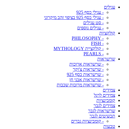
עגילים
- עגילי כסף 925
- עגילי כסף 925 בציפוי זהב מיקרוני
- סט עגילים
- עגילים נוספים
קולקציות
- PHILOSOPHY
- FISH
- קולקציית MYTHOLOGY
- PEARLS
שרשראות
- שרשראות ארוכות
- שרשראות צ'וקר
- שרשראות כסף 925
- שרשראות אבני חן
- שרשראות מרובות שכבות
צמידים
צמידים לרגל
קומבינציות
צמידים לגבר
שרשראות לגבר
תכשיטים לגבר
- קומבינציות גברים
טבעות