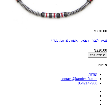
00
₪220.00
צמיד לגבר - רפאל - אפור, אדום, כסוף
צמ
00
₪220.00
הוספה לסל
אודות
אודות
contact@karnicraft.com
0542147900