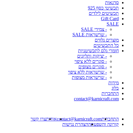
סדנאות
תכשיטי כסף 925
תכשיטים לילדים
Gift Card
SALE
- צמידי SALE
- שרשראות SALE
מוצרים נלווים
כל התכשיטים
חומרי גלם לתכשיטניות
- יציקות ותליונים
- סוגרים ללא ציפוי
- סוגרים מצופים
- שרשראות ללא ציפוי
- שרשראות מצופות
מידות
בלוג
התחברות
contact@karnicraft.com
התחברות
contact@karnicraft.com
אודות
צרו קשר
קורונה והשפעתה
הצהרת נגישות