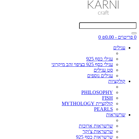
0 פריט\ים - ₪0.00
0
עגילים
עגילי כסף 925
עגילי כסף 925 בציפוי זהב מיקרוני
סט עגילים
עגילים נוספים
קולקציות
PHILOSOPHY
FISH
קולקציית MYTHOLOGY
PEARLS
שרשראות
שרשראות ארוכות
שרשראות צ'וקר
שרשראות כסף 925