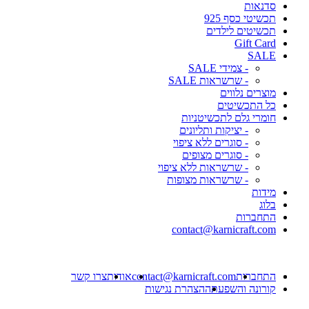
סדנאות
תכשיטי כסף 925
תכשיטים לילדים
Gift Card
SALE
- צמידי SALE
- שרשראות SALE
מוצרים נלווים
כל התכשיטים
חומרי גלם לתכשיטניות
- יציקות ותליונים
- סוגרים ללא ציפוי
- סוגרים מצופים
- שרשראות ללא ציפוי
- שרשראות מצופות
מידות
בלוג
התחברות
contact@karnicraft.com
התחברות
contact@karnicraft.com
אודות
צרו קשר
קורונה והשפעתה
הצהרת נגישות