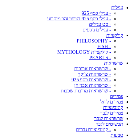
עגילים
- עגילי כסף 925
- עגילי כסף 925 בציפוי זהב מיקרוני
- סט עגילים
- עגילים נוספים
קולקציות
- PHILOSOPHY
- FISH
- קולקציית MYTHOLOGY
- PEARLS
שרשראות
- שרשראות ארוכות
- שרשראות צ'וקר
- שרשראות כסף 925
- שרשראות אבני חן
- שרשראות מרובות שכבות
צמידים
צמידים לרגל
קומבינציות
צמידים לגבר
שרשראות לגבר
תכשיטים לגבר
- קומבינציות גברים
טבעות