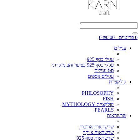
0 פריט\ים - ₪0.00
0
עגילים
עגילי כסף 925
עגילי כסף 925 בציפוי זהב מיקרוני
סט עגילים
עגילים נוספים
קולקציות
PHILOSOPHY
FISH
קולקציית MYTHOLOGY
PEARLS
שרשראות
שרשראות ארוכות
שרשראות צ'וקר
שרשראות כסף 925