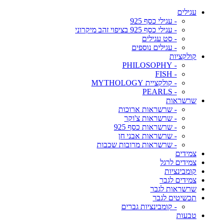
עגילים
- עגילי כסף 925
- עגילי כסף 925 בציפוי זהב מיקרוני
- סט עגילים
- עגילים נוספים
קולקציות
- PHILOSOPHY
- FISH
- קולקציית MYTHOLOGY
- PEARLS
שרשראות
- שרשראות ארוכות
- שרשראות צ'וקר
- שרשראות כסף 925
- שרשראות אבני חן
- שרשראות מרובות שכבות
צמידים
צמידים לרגל
קומבינציות
צמידים לגבר
שרשראות לגבר
תכשיטים לגבר
- קומבינציות גברים
טבעות