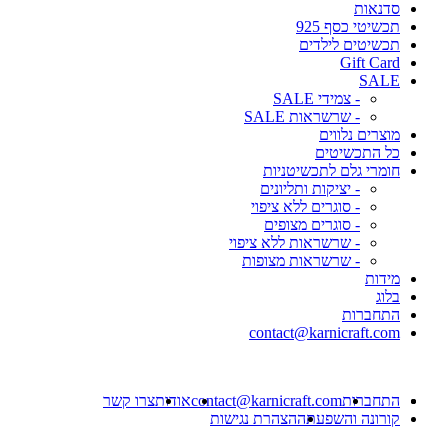
סדנאות
תכשיטי כסף 925
תכשיטים לילדים
Gift Card
SALE
- צמידי SALE
- שרשראות SALE
מוצרים נלווים
כל התכשיטים
חומרי גלם לתכשיטניות
- יציקות ותליונים
- סוגרים ללא ציפוי
- סוגרים מצופים
- שרשראות ללא ציפוי
- שרשראות מצופות
מידות
בלוג
התחברות
contact@karnicraft.com
התחברות
contact@karnicraft.com
אודות
צרו קשר
קורונה והשפעתה
הצהרת נגישות