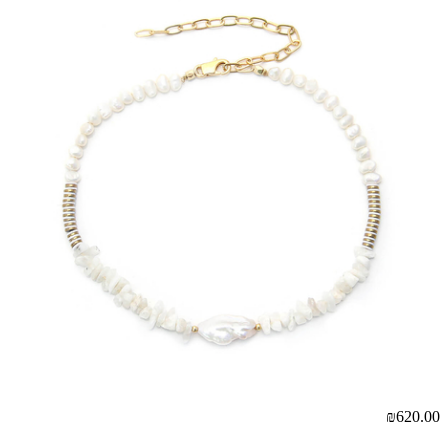
00
₪620.00