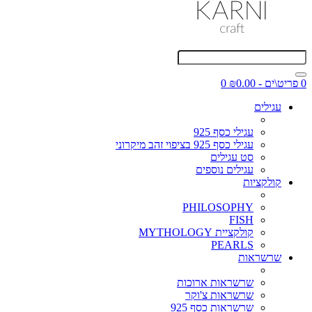
0 פריט\ים - ₪0.00
0
עגילים
עגילי כסף 925
עגילי כסף 925 בציפוי זהב מיקרוני
סט עגילים
עגילים נוספים
קולקציות
PHILOSOPHY
FISH
קולקציית MYTHOLOGY
PEARLS
שרשראות
שרשראות ארוכות
שרשראות צ'וקר
שרשראות כסף 925