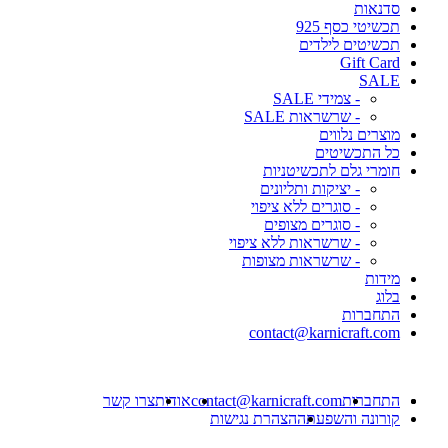
סדנאות
תכשיטי כסף 925
תכשיטים לילדים
Gift Card
SALE
- צמידי SALE
- שרשראות SALE
מוצרים נלווים
כל התכשיטים
חומרי גלם לתכשיטניות
- יציקות ותליונים
- סוגרים ללא ציפוי
- סוגרים מצופים
- שרשראות ללא ציפוי
- שרשראות מצופות
מידות
בלוג
התחברות
contact@karnicraft.com
התחברות
contact@karnicraft.com
אודות
צרו קשר
קורונה והשפעתה
הצהרת נגישות