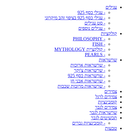
עגילים
- עגילי כסף 925
- עגילי כסף 925 בציפוי זהב מיקרוני
- סט עגילים
- עגילים נוספים
קולקציות
- PHILOSOPHY
- FISH
- קולקציית MYTHOLOGY
- PEARLS
שרשראות
- שרשראות ארוכות
- שרשראות צ'וקר
- שרשראות כסף 925
- שרשראות אבני חן
- שרשראות מרובות שכבות
צמידים
צמידים לרגל
קומבינציות
צמידים לגבר
שרשראות לגבר
תכשיטים לגבר
- קומבינציות גברים
טבעות