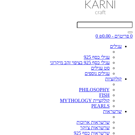
0 פריט\ים - ₪0.00
0
עגילים
עגילי כסף 925
עגילי כסף 925 בציפוי זהב מיקרוני
סט עגילים
עגילים נוספים
קולקציות
PHILOSOPHY
FISH
קולקציית MYTHOLOGY
PEARLS
שרשראות
שרשראות ארוכות
שרשראות צ'וקר
שרשראות כסף 925