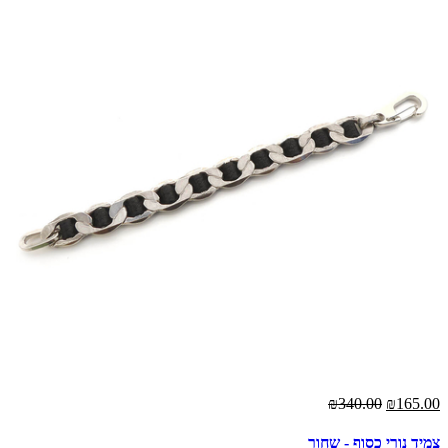
00
₪340.00
₪165.00
צמיד נורי כסוף - שחור
צמ