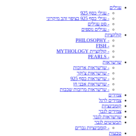
עגילים
- עגילי כסף 925
- עגילי כסף 925 בציפוי זהב מיקרוני
- סט עגילים
- עגילים נוספים
קולקציות
- PHILOSOPHY
- FISH
- קולקציית MYTHOLOGY
- PEARLS
שרשראות
- שרשראות ארוכות
- שרשראות צ'וקר
- שרשראות כסף 925
- שרשראות אבני חן
- שרשראות מרובות שכבות
צמידים
צמידים לרגל
קומבינציות
צמידים לגבר
שרשראות לגבר
תכשיטים לגבר
- קומבינציות גברים
טבעות