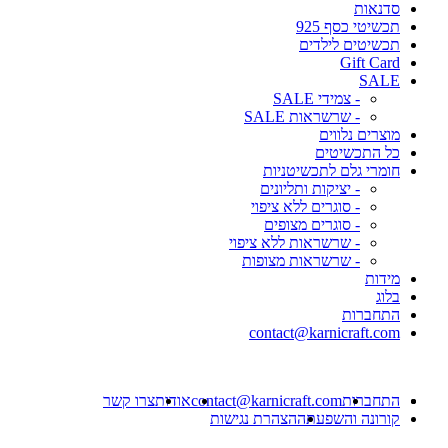
סדנאות
תכשיטי כסף 925
תכשיטים לילדים
Gift Card
SALE
- צמידי SALE
- שרשראות SALE
מוצרים נלווים
כל התכשיטים
חומרי גלם לתכשיטניות
- יציקות ותליונים
- סוגרים ללא ציפוי
- סוגרים מצופים
- שרשראות ללא ציפוי
- שרשראות מצופות
מידות
בלוג
התחברות
contact@karnicraft.com
התחברות
contact@karnicraft.com
אודות
צרו קשר
קורונה והשפעתה
הצהרת נגישות