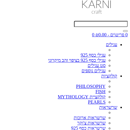
0 פריט\ים - ₪0.00
0
עגילים
עגילי כסף 925
עגילי כסף 925 בציפוי זהב מיקרוני
סט עגילים
עגילים נוספים
קולקציות
PHILOSOPHY
FISH
קולקציית MYTHOLOGY
PEARLS
שרשראות
שרשראות ארוכות
שרשראות צ'וקר
שרשראות כסף 925