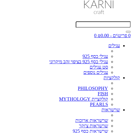
0 פריט\ים - ₪0.00
0
עגילים
עגילי כסף 925
עגילי כסף 925 בציפוי זהב מיקרוני
סט עגילים
עגילים נוספים
קולקציות
PHILOSOPHY
FISH
קולקציית MYTHOLOGY
PEARLS
שרשראות
שרשראות ארוכות
שרשראות צ'וקר
שרשראות כסף 925