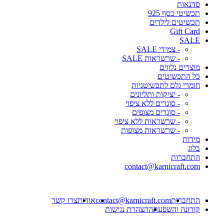
סדנאות
תכשיטי כסף 925
תכשיטים לילדים
Gift Card
SALE
- צמידי SALE
- שרשראות SALE
מוצרים נלווים
כל התכשיטים
חומרי גלם לתכשיטניות
- יציקות ותליונים
- סוגרים ללא ציפוי
- סוגרים מצופים
- שרשראות ללא ציפוי
- שרשראות מצופות
מידות
בלוג
התחברות
contact@karnicraft.com
התחברות
contact@karnicraft.com
אודות
צרו קשר
קורונה והשפעתה
הצהרת נגישות