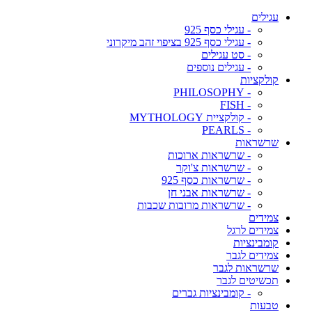
עגילים
- עגילי כסף 925
- עגילי כסף 925 בציפוי זהב מיקרוני
- סט עגילים
- עגילים נוספים
קולקציות
- PHILOSOPHY
- FISH
- קולקציית MYTHOLOGY
- PEARLS
שרשראות
- שרשראות ארוכות
- שרשראות צ'וקר
- שרשראות כסף 925
- שרשראות אבני חן
- שרשראות מרובות שכבות
צמידים
צמידים לרגל
קומבינציות
צמידים לגבר
שרשראות לגבר
תכשיטים לגבר
- קומבינציות גברים
טבעות