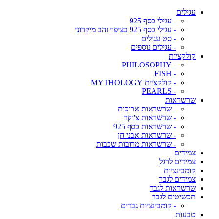
עגילים
- עגילי כסף 925
- עגילי כסף 925 בציפוי זהב מיקרוני
- סט עגילים
- עגילים נוספים
קולקציות
- PHILOSOPHY
- FISH
- קולקציית MYTHOLOGY
- PEARLS
שרשראות
- שרשראות ארוכות
- שרשראות צ'וקר
- שרשראות כסף 925
- שרשראות אבני חן
- שרשראות מרובות שכבות
צמידים
צמידים לרגל
קומבינציות
צמידים לגבר
שרשראות לגבר
תכשיטים לגבר
- קומבינציות גברים
טבעות