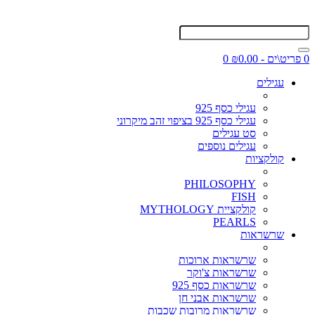
0 פריט\ים - ₪0.00
0
עגילים
עגילי כסף 925
עגילי כסף 925 בציפוי זהב מיקרוני
סט עגילים
עגילים נוספים
קולקציות
PHILOSOPHY
FISH
קולקציית MYTHOLOGY
PEARLS
שרשראות
שרשראות ארוכות
שרשראות צ'וקר
שרשראות כסף 925
שרשראות אבני חן
שרשראות מרובות שכבות