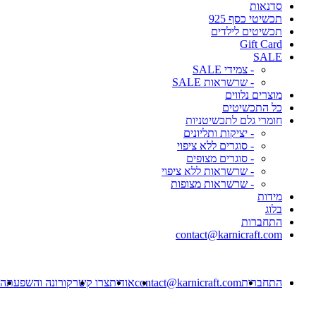
סדנאות
תכשיטי כסף 925
תכשיטים לילדים
Gift Card
SALE
- צמידי SALE
- שרשראות SALE
מוצרים נלווים
כל התכשיטים
חומרי גלם לתכשיטניות
- יציקות ותליונים
- סוגרים ללא ציפוי
- סוגרים מצופים
- שרשראות ללא ציפוי
- שרשראות מצופות
מידות
בלוג
התחברות
contact@karnicraft.com
התחברות
contact@karnicraft.com
אודות
צרו קשר
קורונה והשפעתה